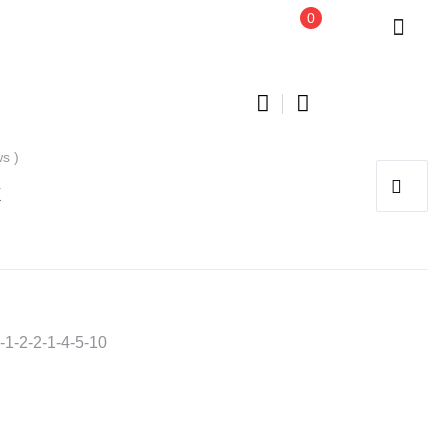
0
Product
V
Z
Harf
Harf
navigation
Yastık
Yastık
ws )
k
1-2-2-1-4-5-10