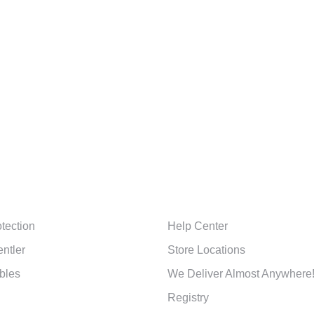
S
CUSTOMER SERVICES
tection
Help Center
entler
Store Locations
bles
We Deliver Almost Anywhere
Registry