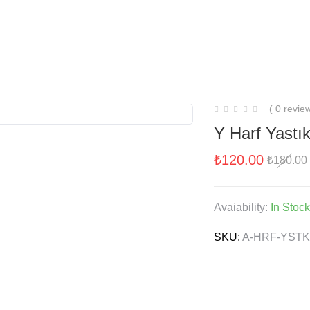
Kırlentler
Minderler
Blog
A Minderler
( 0 revie
Y Harf Yastı
₺
120.00
₺
180.00
Avaiability:
In Stock
SKU:
A-HRF-YSTK-