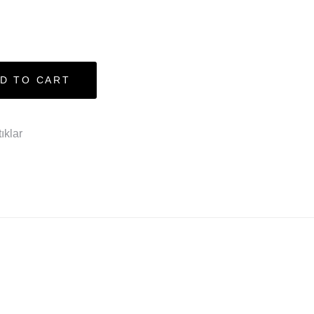
D TO CART
ıklar