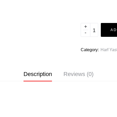
AD
Category:
Harf Yast
Description
Reviews (0)