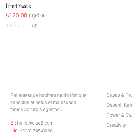
İ Harf Yastık
₺
120.00
₺
180.00
(0
)
ABOUT U
Cases & Pro
Pellentesque habitant morbi tristique
senectus et netus et malesuada
Desenli Kırl
fames ac turpis egestas..
Power & Ca
E :
hello@cize2.com
Creativity
UK :
(303) 795-0928