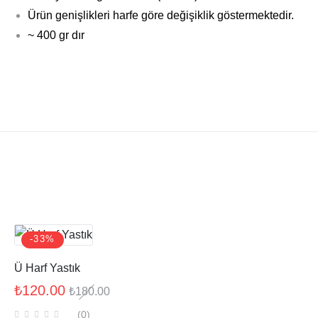
Ürün genişlikleri harfe göre değişiklik göstermektedir.
~ 400 gr dır
-33%
Ü Harf Yastık
₺
120.00
₺
180.00
(0
)