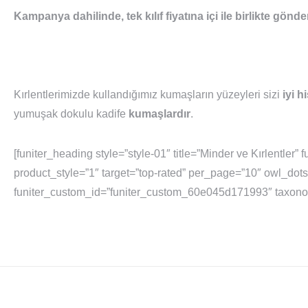
Kampanya dahilinde, tek kılıf fiyatına içi ile birlikte gönd
Kırlentlerimizde kullandığımız kumaşların yüzeyleri sizi
iyi h
yumuşak dokulu kadife
kumaşlardır
.
[funiter_heading style=”style-01″ title=”Minder ve Kırlentler
product_style=”1″ target=”top-rated” per_page=”10″ owl_do
funiter_custom_id=”funiter_custom_60e045d171993″ taxonomy