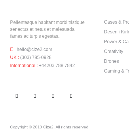
ABOUT U
Cases & Pro
Pellentesque habitant morbi tristique
senectus et netus et malesuada
Desenli Kırl
fames ac turpis egestas..
Power & Ca
E :
hello@cize2.com
Creativity
UK :
(303) 795-0928
Drones
International :
+44203 788 7842
Gaming & T
FOLLOW US
Copyright © 2019 Cize2. All rights reserved.