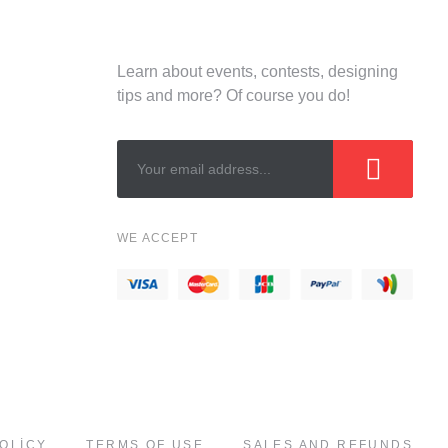
NEWSLETTERS
Learn about events, contests, designing
tips and more? Of course you do!
!
WE ACCEPT
OLICY
TERMS OF USE
SALES AND REFUNDS