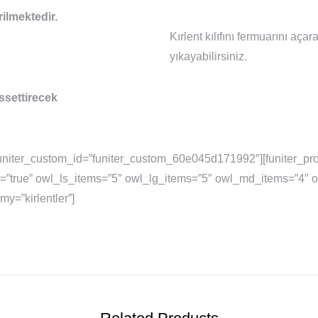
erilmektedir.
Kırlent kılıfını fermuarını aç
yıkayabilirsiniz.
issettirecek
” funiter_custom_id=”funiter_custom_60e045d171992″][funiter_pro
ts=”true” owl_ls_items=”5″ owl_lg_items=”5″ owl_md_items=”4″
=”kirlentler”]