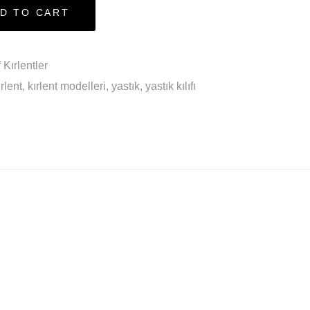
D TO CART
 Kırlentler
ırlent
,
kırlent modelleri
,
yastık
,
yastık kılıfı