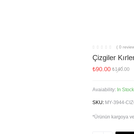
Kırlentler
Minderler
Blog
A Minderler
( 0 revie
Çizgiler Kırle
₺
90.00
₺
140.00
Avaiability:
In Stock
SKU:
MY-3944-CI
*Ürünün kargoya ver