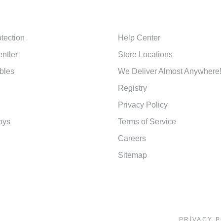
S
CUSTOMER SERVICES
tection
Help Center
entler
Store Locations
bles
We Deliver Almost Anywhere
Registry
Privacy Policy
oys
Terms of Service
Careers
Sitemap
PRIVACY P