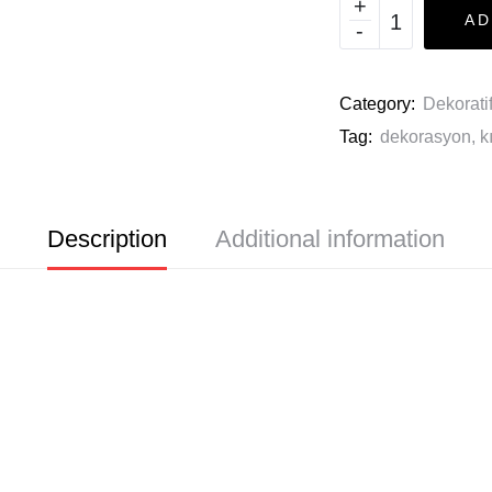
AD
Category:
Dekoratif
Tag:
dekorasyon
,
k
Description
Additional information