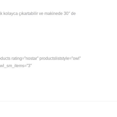
arak kolayca çıkartabilir ve makinede 30° de
ducts rating=”nostar” productsliststyle=”owl”
 owl_sm_items=”3″